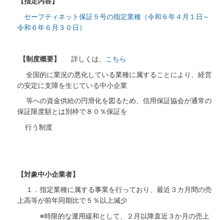
【指定内容】
セーフティネット保証５号の指定業種（令和６年４月１日～
令和６年６月３０日）
【制度概要】
詳しくは、
こちら
全国的に業況の悪化している業種に属することにより、経営
の安定に支障を生じている中小企業
等への資金供給の円滑化を図るため、信用保証協会が通常の
保証限度額とは別枠で８０％保証を
行う制度
【対象中小企業者】
１．指定業種に属する事業を行っており、最近３カ月間の売
上高等が前年同期比で５％以上減少
※時限的な運用緩和として、２月以降直近３か月の売上