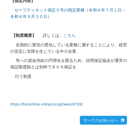
【指定内容】
セーフティネット保証５号の指定業種（令和６年７月１日～
令和６年９月３０日）
【制度概要】
詳しくは、
こちら
全国的に業況の悪化している業種に属することにより、経営
の安定に支障を生じている中小企業
等への資金供給の円滑化を図るため、信用保証協会が通常の
保証限度額とは別枠で８０％保証を
行う制度
https://hiroshima-shinpo.or.jp/news/4139/
すべてのお知らせへ